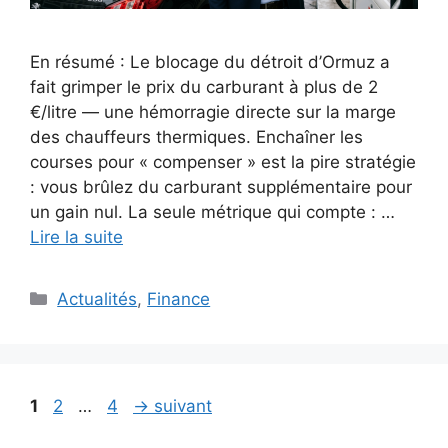
En résumé : Le blocage du détroit d’Ormuz a
fait grimper le prix du carburant à plus de 2
€/litre — une hémorragie directe sur la marge
des chauffeurs thermiques. Enchaîner les
courses pour « compenser » est la pire stratégie
: vous brûlez du carburant supplémentaire pour
un gain nul. La seule métrique qui compte : …
Lire la suite
Catégories
Actualités
,
Finance
Page
Page
Page
1
2
…
4
→
suivant