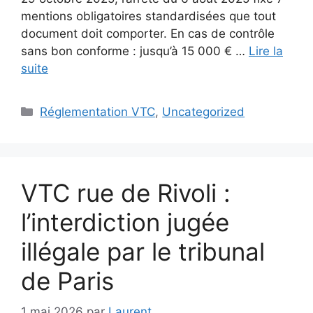
mentions obligatoires standardisées que tout
document doit comporter. En cas de contrôle
sans bon conforme : jusqu’à 15 000 € …
Lire la
suite
Catégories
Réglementation VTC
,
Uncategorized
VTC rue de Rivoli :
l’interdiction jugée
illégale par le tribunal
de Paris
1 mai 2026
par
Laurent