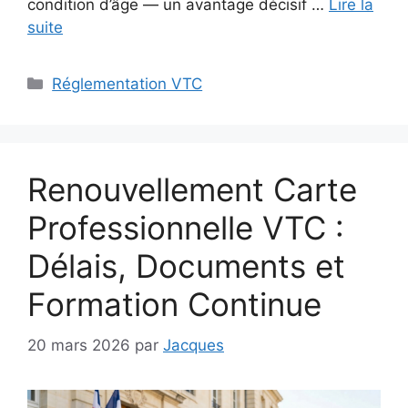
condition d’âge — un avantage décisif …
Lire la
suite
Catégories
Réglementation VTC
Renouvellement Carte
Professionnelle VTC :
Délais, Documents et
Formation Continue
20 mars 2026
par
Jacques