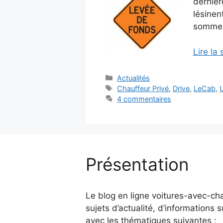
dernièr
lésinen
sommes
Lire la 
Catégories
Actualités
Étiquettes
Chauffeur Privé
,
Drive
,
LeCab
,
4 commentaires
Présentation
Le blog en ligne voitures-avec-ch
sujets d’actualité, d’informations s
avec les thématiques suivantes :