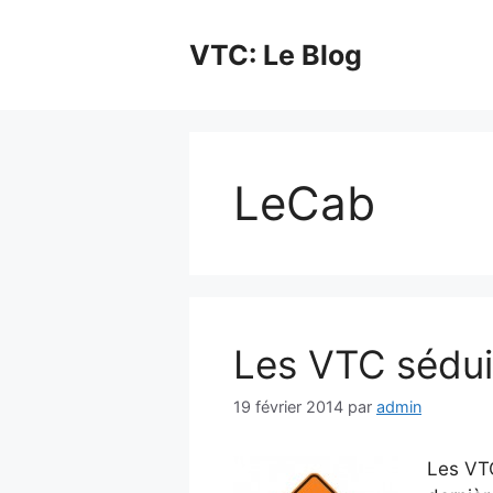
Aller
au
VTC: Le Blog
contenu
LeCab
Les VTC séduis
19 février 2014
par
admin
Les VTC