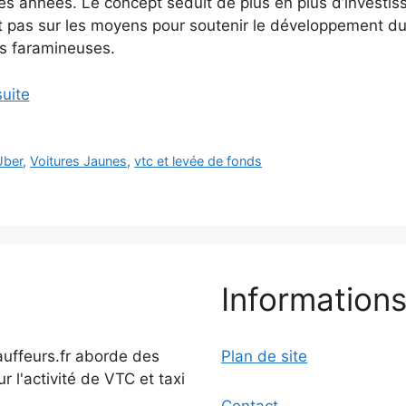
es années. Le concept séduit de plus en plus d’investiss
t pas sur les moyens pour soutenir le développement du
 faramineuses.
suite
Uber
,
Voitures Jaunes
,
vtc et levée de fonds
Informations
auffeurs.fr aborde des
Plan de site
ur l'activité de VTC et taxi
Contact