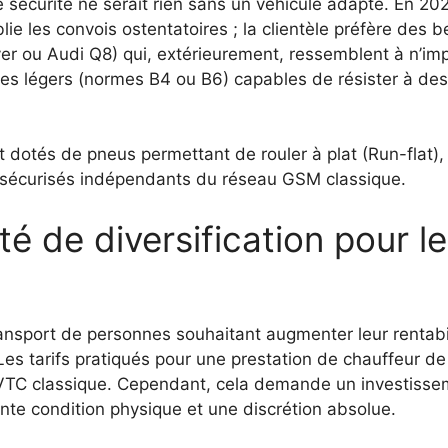
sécurité ne serait rien sans un véhicule adapté. En 202
blie les convois ostentatoires ; la clientèle préfère des
r ou Audi Q8) qui, extérieurement, ressemblent à n’im
es légers (normes B4 ou B6) capables de résister à des
dotés de pneus permettant de rouler à plat (Run-flat), 
sécurisés indépendants du réseau GSM classique.
é de diversification pour l
ansport de personnes souhaitant augmenter leur rentabili
 Les tarifs pratiqués pour une prestation de chauffeur d
VTC classique. Cependant, cela demande un investissem
ente condition physique et une discrétion absolue.