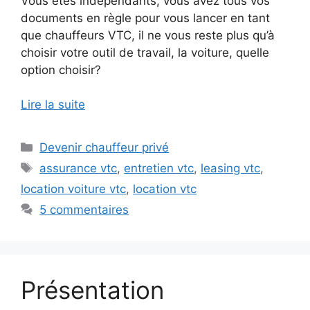
Vous êtes indépendants, vous avez tous vos
documents en règle pour vous lancer en tant
que chauffeurs VTC, il ne vous reste plus qu’à
choisir votre outil de travail, la voiture, quelle
option choisir?
Lire la suite
Catégories
Devenir chauffeur privé
Étiquettes
assurance vtc
,
entretien vtc
,
leasing vtc
,
location voiture vtc
,
location vtc
5 commentaires
Présentation