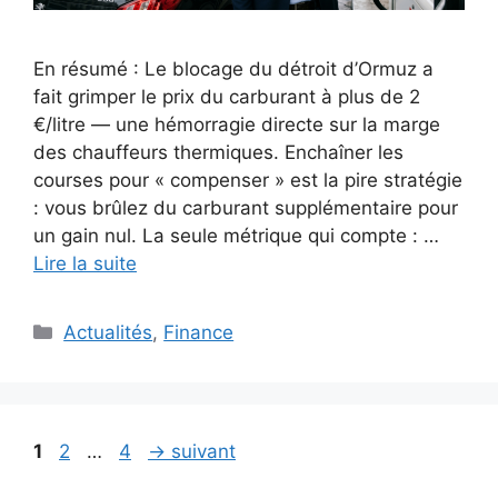
En résumé : Le blocage du détroit d’Ormuz a
fait grimper le prix du carburant à plus de 2
€/litre — une hémorragie directe sur la marge
des chauffeurs thermiques. Enchaîner les
courses pour « compenser » est la pire stratégie
: vous brûlez du carburant supplémentaire pour
un gain nul. La seule métrique qui compte : …
Lire la suite
Catégories
Actualités
,
Finance
Page
Page
Page
1
2
…
4
→
suivant