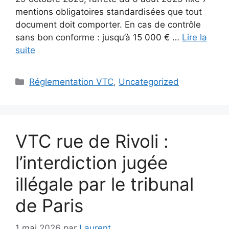
mentions obligatoires standardisées que tout
document doit comporter. En cas de contrôle
sans bon conforme : jusqu’à 15 000 € …
Lire la
suite
Catégories
Réglementation VTC
,
Uncategorized
VTC rue de Rivoli :
l’interdiction jugée
illégale par le tribunal
de Paris
1 mai 2026
par
Laurent