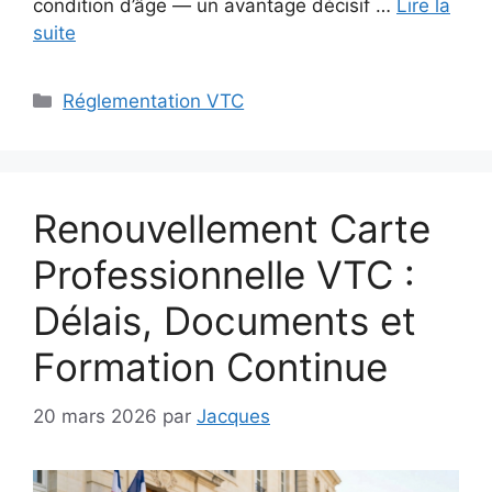
condition d’âge — un avantage décisif …
Lire la
suite
Catégories
Réglementation VTC
Renouvellement Carte
Professionnelle VTC :
Délais, Documents et
Formation Continue
20 mars 2026
par
Jacques