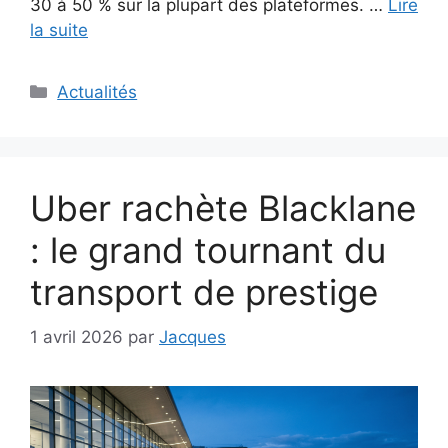
30 à 50 % sur la plupart des plateformes. …
Lire
la suite
Catégories
Actualités
Uber rachète Blacklane
: le grand tournant du
transport de prestige
1 avril 2026
par
Jacques