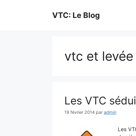
Aller
au
VTC: Le Blog
contenu
vtc et levée
Les VTC séduis
19 février 2014
par
admin
Les VTC