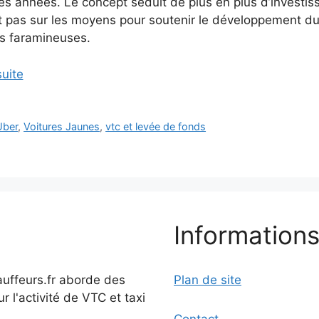
es années. Le concept séduit de plus en plus d’investiss
t pas sur les moyens pour soutenir le développement du
 faramineuses.
suite
Uber
,
Voitures Jaunes
,
vtc et levée de fonds
Informations
auffeurs.fr aborde des
Plan de site
ur l'activité de VTC et taxi
Contact