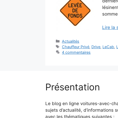
dernièr
lésinen
sommes
Lire la 
Catégories
Actualités
Étiquettes
Chauffeur Privé
,
Drive
,
LeCab
,
4 commentaires
Présentation
Le blog en ligne voitures-avec-ch
sujets d’actualité, d’informations s
avec les thématiques suivantes :