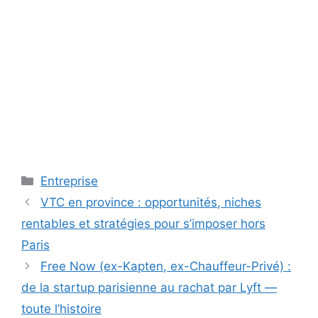
Catégories
Entreprise
VTC en province : opportunités, niches
rentables et stratégies pour s’imposer hors
Paris
Free Now (ex-Kapten, ex-Chauffeur-Privé) :
de la startup parisienne au rachat par Lyft —
toute l’histoire