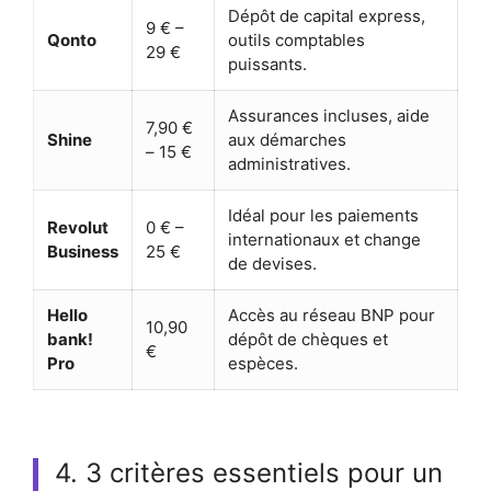
Dépôt de capital express,
9 € –
Qonto
outils comptables
29 €
puissants.
Assurances incluses, aide
7,90 €
Shine
aux démarches
– 15 €
administratives.
Idéal pour les paiements
Revolut
0 € –
internationaux et change
Business
25 €
de devises.
Hello
Accès au réseau BNP pour
10,90
bank!
dépôt de chèques et
€
Pro
espèces.
4. 3 critères essentiels pour un