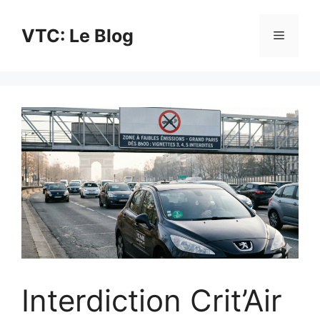
Aller
au
VTC: Le Blog
Menu
contenu
Interdiction Crit’Air