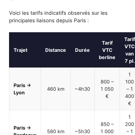
Voici les tarifs indicatifs observés sur les
principales liaisons depuis Paris :
Tarif
Tarif
VTC
Trajet
Distance
Durée
VTC
van
berline
7 pl.
1
800 –
100
Paris →
460 km
~4h30
1 050
– 1
Lyon
€
400
€
1
850 –
200
Paris →
580 km
~5h30
1 000
– 1
Bordeaux