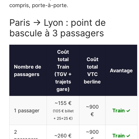
compris, porte-à-porte.
Paris → Lyon : point de
bascule à 3 passagers
Coût
total
Coût
Nombre de
Train
total
Avantage
passagers
(TGV +
VTC
trajets
berline
gare)
~155 €
~900
1 passager
Train ✓
(105 € billet
€
+ 25+25 €)
2
~900
~260 €
Train ✓