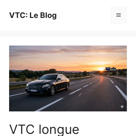
Aller
au
VTC: Le Blog
Menu
contenu
VTC longue