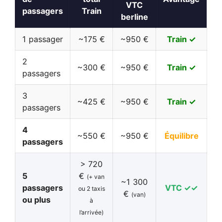
VTC
passagers
Train
berline
1 passager
~175 €
~950 €
Train ✓
2
~300 €
~950 €
Train ✓
passagers
3
~425 €
~950 €
Train ✓
passagers
4
~550 €
~950 €
Équilibre
passagers
> 720
5
€
(+ van
~1 300
passagers
VTC ✓✓
ou 2 taxis
€
(van)
ou plus
à
l’arrivée)