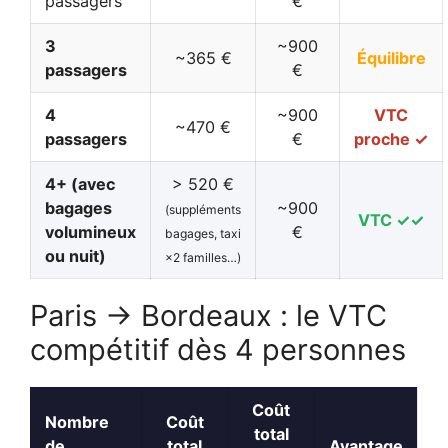
passagers
€
3
~900
~365 €
Équilibre
passagers
€
4
~900
VTC
~470 €
passagers
€
proche ✓
4+ (avec
> 520 €
bagages
~900
(suppléments
VTC ✓✓
volumineux
€
bagages, taxi
ou nuit)
×2 familles…)
Paris → Bordeaux : le VTC
compétitif dès 4 personnes
Coût
Nombre
Coût
total
de
total
Avantage