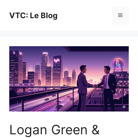
Aller
au
VTC: Le Blog
Menu
contenu
Logan Green &