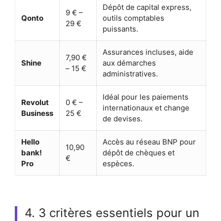
Dépôt de capital express,
9 € –
Qonto
outils comptables
29 €
puissants.
Assurances incluses, aide
7,90 €
Shine
aux démarches
– 15 €
administratives.
Idéal pour les paiements
Revolut
0 € –
internationaux et change
Business
25 €
de devises.
Hello
Accès au réseau BNP pour
10,90
bank!
dépôt de chèques et
€
Pro
espèces.
4. 3 critères essentiels pour un