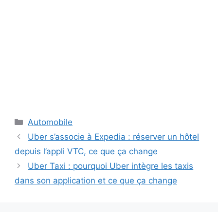
Catégories
Automobile
Uber s’associe à Expedia : réserver un hôtel
depuis l’appli VTC, ce que ça change
Uber Taxi : pourquoi Uber intègre les taxis
dans son application et ce que ça change